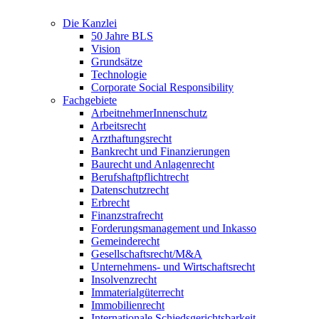
Die Kanzlei
50 Jahre BLS
Vision
Grundsätze
Technologie
Corporate Social Responsibility
Fachgebiete
ArbeitnehmerInnenschutz
Arbeitsrecht
Arzthaftungsrecht
Bankrecht und Finanzierungen
Baurecht und Anlagenrecht
Berufshaftpflichtrecht
Datenschutzrecht
Erbrecht
Finanzstrafrecht
Forderungsmanagement und Inkasso
Gemeinderecht
Gesellschaftsrecht/M&A
Unternehmens- und Wirtschaftsrecht
Insolvenzrecht
Immaterialgüterrecht
Immobilienrecht
Internationale Schiedsgerichtsbarkeit