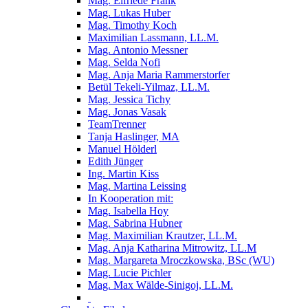
Mag. Elfriede Frank
Mag. Lukas Huber
Mag. Timothy Koch
Maximilian Lassmann, LL.M.
Mag. Antonio Messner
Mag. Selda Nofi
Mag. Anja Maria Rammerstorfer
Betül Tekeli-Yilmaz, LL.M.
Mag. Jessica Tichy
Mag. Jonas Vasak
TeamTrenner
Tanja Haslinger, MA
Manuel Hölderl
Edith Jünger
Ing. Martin Kiss
Mag. Martina Leissing
In Kooperation mit:
Mag. Isabella Hoy
Mag. Sabrina Hubner
Mag. Maximilian Krautzer, LL.M.
Mag. Anja Katharina Mitrowitz, LL.M
Mag. Margareta Mroczkowska, BSc (WU)
Mag. Lucie Pichler
Mag. Max Wälde-Sinigoj, LL.M.