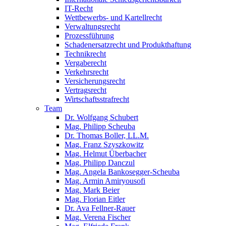
IT-Recht
Wettbewerbs- und Kartellrecht
Verwaltungsrecht
Prozessführung
Schadenersatzrecht und Produkthaftung
Technikrecht
Vergaberecht
Verkehrsrecht
Versicherungsrecht
Vertragsrecht
Wirtschaftsstrafrecht
Team
Dr. Wolfgang Schubert
Mag. Philipp Scheuba
Dr. Thomas Boller, LL.M.
Mag. Franz Szyszkowitz
Mag. Helmut Überbacher
Mag. Philipp Danczul
Mag. Angela Bankosegger-Scheuba
Mag. Armin Amiryousofi
Mag. Mark Beier
Mag. Florian Eitler
Dr. Ava Fellner-Rauer
Mag. Verena Fischer