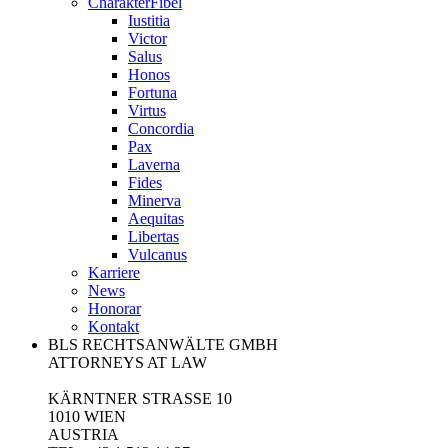
CharakterFibel
Iustitia
Victor
Salus
Honos
Fortuna
Virtus
Concordia
Pax
Laverna
Fides
Minerva
Aequitas
Libertas
Vulcanus
Karriere
News
Honorar
Kontakt
BLS RECHTSANWÄLTE GMBH
ATTORNEYS AT LAW
KÄRNTNER STRASSE 10
1010 WIEN
AUSTRIA