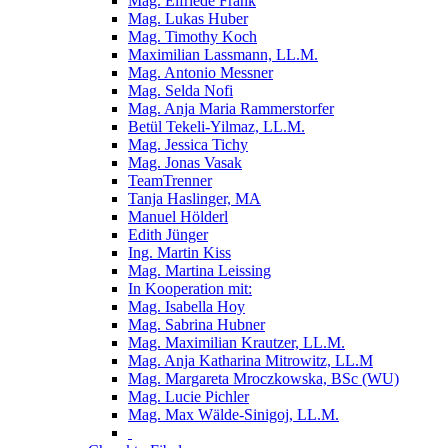
Mag. Elfriede Frank
Mag. Lukas Huber
Mag. Timothy Koch
Maximilian Lassmann, LL.M.
Mag. Antonio Messner
Mag. Selda Nofi
Mag. Anja Maria Rammerstorfer
Betül Tekeli-Yilmaz, LL.M.
Mag. Jessica Tichy
Mag. Jonas Vasak
TeamTrenner
Tanja Haslinger, MA
Manuel Hölderl
Edith Jünger
Ing. Martin Kiss
Mag. Martina Leissing
In Kooperation mit:
Mag. Isabella Hoy
Mag. Sabrina Hubner
Mag. Maximilian Krautzer, LL.M.
Mag. Anja Katharina Mitrowitz, LL.M
Mag. Margareta Mroczkowska, BSc (WU)
Mag. Lucie Pichler
Mag. Max Wälde-Sinigoj, LL.M.