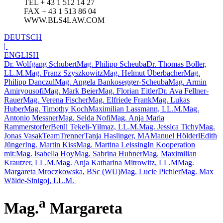
TEL + 43 1 512 14 27
FAX + 43 1 513 86 04
WWW.BLS4LAW.COM
DEUTSCH
|
ENGLISH
Dr. Wolfgang Schubert
Mag. Philipp Scheuba
Dr. Thomas Boller,
LL.M.
Mag. Franz Szyszkowitz
Mag. Helmut Überbacher
Mag.
Philipp Danczul
Mag. Angela Bankosegger-Scheuba
Mag. Armin
Amiryousofi
Mag. Mark Beier
Mag. Florian Eitler
Dr. Ava Fellner-
Rauer
Mag. Verena Fischer
Mag. Elfriede Frank
Mag. Lukas
Huber
Mag. Timothy Koch
Maximilian Lassmann, LL.M.
Mag.
Antonio Messner
Mag. Selda Nofi
Mag. Anja Maria
Rammerstorfer
Betül Tekeli-Yilmaz, LL.M.
Mag. Jessica Tichy
Mag.
Jonas Vasak
TeamTrenner
Tanja Haslinger, MA
Manuel Hölderl
Edith
Jünger
Ing. Martin Kiss
Mag. Martina Leissing
In Kooperation
mit:
Mag. Isabella Hoy
Mag. Sabrina Hubner
Mag. Maximilian
Krautzer, LL.M.
Mag. Anja Katharina Mitrowitz, LL.M
Mag.
Margareta Mroczkowska, BSc (WU)
Mag. Lucie Pichler
Mag. Max
Wälde-Sinigoj, LL.M.
a
Mag.
Margareta