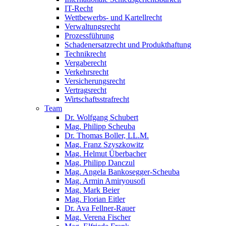
IT-Recht
Wettbewerbs- und Kartellrecht
Verwaltungsrecht
Prozessführung
Schadenersatzrecht und Produkthaftung
Technikrecht
Vergaberecht
Verkehrsrecht
Versicherungsrecht
Vertragsrecht
Wirtschaftsstrafrecht
Team
Dr. Wolfgang Schubert
Mag. Philipp Scheuba
Dr. Thomas Boller, LL.M.
Mag. Franz Szyszkowitz
Mag. Helmut Überbacher
Mag. Philipp Danczul
Mag. Angela Bankosegger-Scheuba
Mag. Armin Amiryousofi
Mag. Mark Beier
Mag. Florian Eitler
Dr. Ava Fellner-Rauer
Mag. Verena Fischer