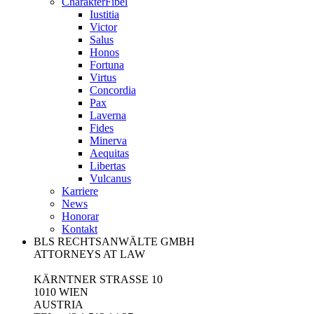
CharakterFibel
Iustitia
Victor
Salus
Honos
Fortuna
Virtus
Concordia
Pax
Laverna
Fides
Minerva
Aequitas
Libertas
Vulcanus
Karriere
News
Honorar
Kontakt
BLS RECHTSANWÄLTE GMBH
ATTORNEYS AT LAW
KÄRNTNER STRASSE 10
1010 WIEN
AUSTRIA