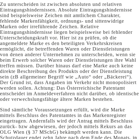
Zu unterscheiden ist zwischen absoluten und relativen
Eintragungshindernissen. Absolute Eintragungshindernisse
sind beispielsweise Zeichen mit amtlichem Charakter,
fehlende Markenfähigkeit, ordnungs- und sittenwidrige
Marken oder irreführende Zeichen. Relative
Eintragungshindernisse liegen beispielsweise bei fehlender
Unterscheidungskraft vor. Hier ist zu prüfen, ob die
angemeldete Marke es den beteiligten Verkehrskreisen
ermöglicht, die betreffenden Waren oder Dienstleistungen
von denen anderer Unternehmen zu unterscheiden, wenn sie
beim Erwerb solcher Waren oder Dienstleistungen ihre Wahl
treffen müssen. Darüber hinaus darf eine Marke auch keine
direkte Beschreibung des Produkts oder der Dienstleistung
sein (zB allgemeiner Begriff wie „Auto“ oder „Bäckerei“).
Der Grund ist, dass Angaben im Verkehr nicht monopolisiert
werden sollen. Achtung: Das Österreichische Patentamt
entscheidet im Anmeldeverfahren nicht darüber, ob identische
oder verwechslungsfähige ältere Marken bestehen.
Sind sämtliche Voraussetzungen erfüllt, wird die Marke
mittels Beschluss des Patentamtes in das Markenregister
eingetragen. Andernfalls wird der Antrag mittels Beschluss
zurück- bzw abgewiesen, der jedoch mittels Rekurs an das
OLG Wien (§ 37 MSchG) bekämpft werden kann. Die
Schutzdauer endet zehn Jahre nach dem Ende des Monats, in