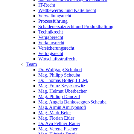
IT-Recht
Wettbewerbs- und Kartellrecht
Verwaltungsrecht
Prozessführung
Schadenersatzrecht und Produkthaftung
Technikrecht
Vergaberecht
Verkehrsrecht
Versicherungsrecht
Vertragsrecht
Wirtschaftsstrafrecht
Team
Dr. Wolfgang Schubert
Mag. Philipp Scheuba
Dr. Thomas Boller, LL.M.
Mag. Franz Szyszkowitz
Mag. Helmut Überbacher
Mag. Philipp Danczul
Mag. Angela Bankosegger-Scheuba
Mag. Armin Amiryousofi
Mag. Mark Beier
Mag. Florian Eitler
Dr. Ava Fellner-Rauer
Mag. Verena Fischer