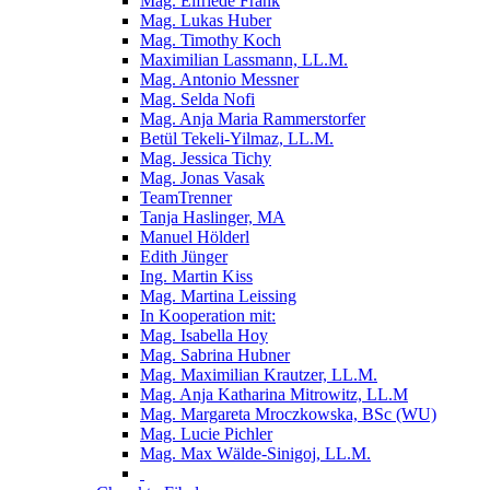
Mag. Elfriede Frank
Mag. Lukas Huber
Mag. Timothy Koch
Maximilian Lassmann, LL.M.
Mag. Antonio Messner
Mag. Selda Nofi
Mag. Anja Maria Rammerstorfer
Betül Tekeli-Yilmaz, LL.M.
Mag. Jessica Tichy
Mag. Jonas Vasak
TeamTrenner
Tanja Haslinger, MA
Manuel Hölderl
Edith Jünger
Ing. Martin Kiss
Mag. Martina Leissing
In Kooperation mit:
Mag. Isabella Hoy
Mag. Sabrina Hubner
Mag. Maximilian Krautzer, LL.M.
Mag. Anja Katharina Mitrowitz, LL.M
Mag. Margareta Mroczkowska, BSc (WU)
Mag. Lucie Pichler
Mag. Max Wälde-Sinigoj, LL.M.