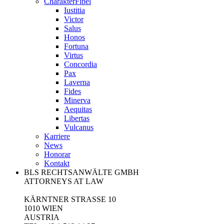
CharakterFibel
Iustitia
Victor
Salus
Honos
Fortuna
Virtus
Concordia
Pax
Laverna
Fides
Minerva
Aequitas
Libertas
Vulcanus
Karriere
News
Honorar
Kontakt
BLS RECHTSANWÄLTE GMBH
ATTORNEYS AT LAW
KÄRNTNER STRASSE 10
1010 WIEN
AUSTRIA