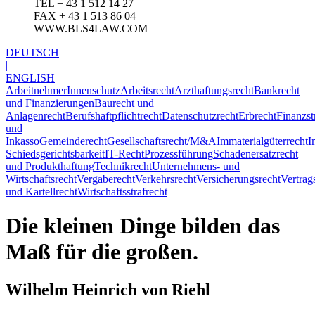
TEL + 43 1 512 14 27
FAX + 43 1 513 86 04
WWW.BLS4LAW.COM
DEUTSCH
|
ENGLISH
ArbeitnehmerInnenschutz
Arbeitsrecht
Arzthaftungsrecht
Bankrecht
und Finanzierungen
Baurecht und
Anlagenrecht
Berufshaftpflichtrecht
Datenschutzrecht
Erbrecht
Finanzst
und
Inkasso
Gemeinderecht
Gesellschaftsrecht/M&A
Immaterialgüterrecht
I
Schiedsgerichtsbarkeit
IT-Recht
Prozessführung
Schadenersatzrecht
und Produkthaftung
Technikrecht
Unternehmens- und
Wirtschaftsrecht
Vergaberecht
Verkehrsrecht
Versicherungsrecht
Vertrag
und Kartellrecht
Wirtschaftsstrafrecht
Die kleinen Dinge bilden das
Maß für die großen.
Wilhelm Heinrich von Riehl