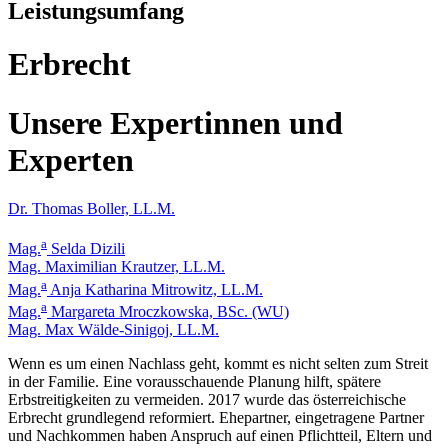
Leistungsumfang
Erbrecht
Unsere Expertinnen und
Experten
Dr. Thomas Boller, LL.M.
a
Mag.
Selda Dizili
Mag. Maximilian Krautzer, LL.M.
a
Mag.
Anja Katharina Mitrowitz, LL.M.
a
Mag.
Margareta Mroczkowska, BSc. (WU)
Mag. Max Wälde-Sinigoj, LL.M.
Wenn es um einen Nachlass geht, kommt es nicht selten zum Streit
in der Familie. Eine vorausschauende Planung hilft, spätere
Erbstreitigkeiten zu vermeiden. 2017 wurde das österreichische
Erbrecht grundlegend reformiert. Ehepartner, eingetragene Partner
und Nachkommen haben Anspruch auf einen Pflichtteil, Eltern und